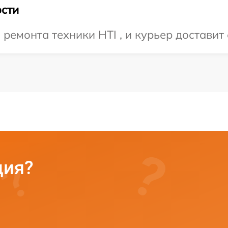
сти
емонта техники HTI , и курьер доставит 
ция?