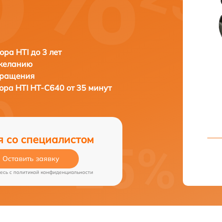
ора HTI до 3 лет
 желанию
бращения
зора
HTI HT-C640 от 35 минут
я со специалистом
Оставить заявку
есь c
политикой конфиденциальности