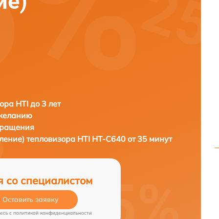
ие)
ора HTI до 3 лет
 желанию
бращения
вление) тепловизора
HTI HT-C640 от 35 минут
я со специалистом
Оставить заявку
есь c
политикой конфиденциальности